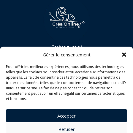
Suivez-moi
Gérer le consentement
Facebook
Instagram
Pour offrir les meilleures expériences, nous utilisons des technologies
Mes prestations
telles que les cookies pour stocker et/ou accéder aux informations des
appareils. Le fait de consentir à ces technologies nous permettra de
Création de site internet
traiter des données telles que le comportement de navigation ou les ID
Maintenance et sécurité de site WordPress
uniques sur ce site. Le fait de ne pas consentir ou de retirer son
Refonte de site WordPress
consentement peut avoir un effet négatif sur certaines caractéristiques
et fonctions.
Me contacter
Téléphone :
06.65.50.28.04
Accepter
E-mail :
crea-online@outlook.r
Refuser