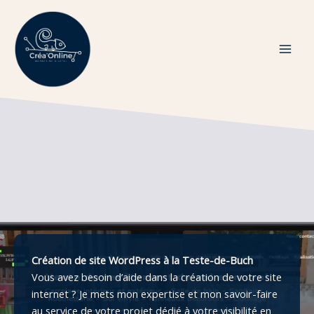
Aller
au
contenu
Création de site WordPress à la Teste-de-Buch
Vous avez besoin d’aide dans la création de votre site
internet ? Je mets mon expertise et mon savoir-faire
au service de votre projet dédié à votre visibilité en