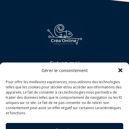
Suivez-moi
Gérer le consentement
Facebook
Instagram
Pour offrir les meilleures expériences, nous utilisons des technologies
Mes prestations
telles que les cookies pour stocker et/ou accéder aux informations des
appareils. Le fait de consentir à ces technologies nous permettra de
Création de site internet
traiter des données telles que le comportement de navigation ou les ID
Maintenance et sécurité de site WordPress
uniques sur ce site. Le fait de ne pas consentir ou de retirer son
Refonte de site WordPress
consentement peut avoir un effet négatif sur certaines caractéristiques
et fonctions.
Me contacter
Téléphone :
06.65.50.28.04