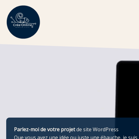
Aller
au
contenu
Parlez-moi de votre projet
de site WordPress
Que vous ayez une idée ou juste une ébauche, je suis 