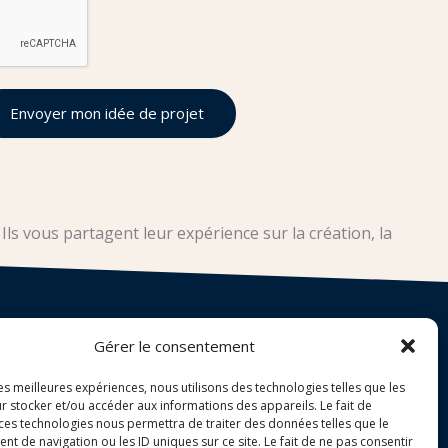
Envoyer mon idée de projet
ls vous partagent leur expérience sur la création, la
Me contacter
Gérer le consentement
Téléphone :
06.65.50.28.04
les meilleures expériences, nous utilisons des technologies telles que les
E-mail :
crea-online@outlook.r
r stocker et/ou accéder aux informations des appareils. Le fait de
 ces technologies nous permettra de traiter des données telles que le
 de navigation ou les ID uniques sur ce site. Le fait de ne pas consentir